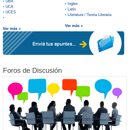
•
UBA
•
Ingles
•
UCA
•
Latin
•
UCES
•
Literatura / Teoria Literaria
•
Ver más »
Ver más »
Foros de Discusión