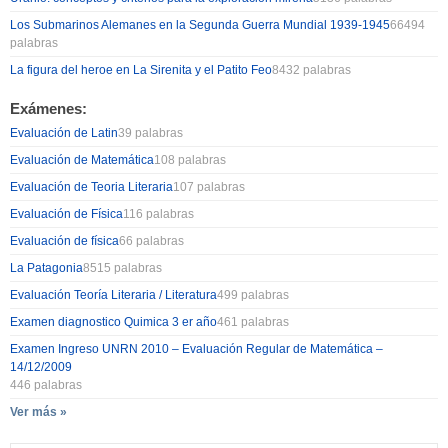
Los Submarinos Alemanes en la Segunda Guerra Mundial 1939-1945
66494
palabras
La figura del heroe en La Sirenita y el Patito Feo
8432 palabras
Exámenes:
Evaluación de Latin
39 palabras
Evaluación de Matemática
108 palabras
Evaluación de Teoria Literaria
107 palabras
Evaluación de Física
116 palabras
Evaluación de física
66 palabras
La Patagonia
8515 palabras
Evaluación Teoría Literaria / Literatura
499 palabras
Examen diagnostico Quimica 3 er año
461 palabras
Examen Ingreso UNRN 2010 – Evaluación Regular de Matemática –
14/12/2009
446 palabras
Ver más »