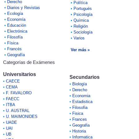
•
Derecho
•
Polítíca
•
Diarios y Revistas
•
Portugués
•
Ecología
•
Psicología
•
Economía
•
Química
•
Educación
•
Religión
•
Electrónica
•
Sociología
•
Filosofía
•
Varios
•
Física
•
Francés
Ver más »
•
Geografía
Categorías de Exámenes
Universitarios
Secundarios
•
CAECE
•
Biología
•
CEMA
•
Derecho
•
F. FAVALORO
•
Economia
•
FAECC
•
Estadistica
•
ITBA
•
Filosofia
•
U. AUSTRAL
•
Fisica
•
U. MAIMONIDES
•
Frances
•
UADE
•
Geografia
•
UAI
•
Historia
•
UB
•
Informatica