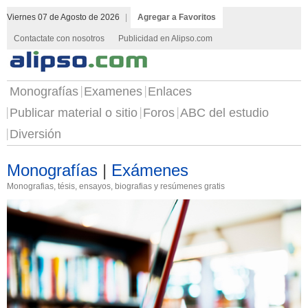
Viernes 07 de Agosto de 2026
|
Agregar a Favoritos
Contactate con nosotros
Publicidad en Alipso.com
Monografías
Examenes
Enlaces
Publicar material o sitio
Foros
ABC del estudio
Diversión
Monografías
|
Exámenes
Monografias, tésis, ensayos, biografias y resúmenes gratis